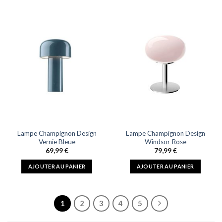
produit
a
plusieurs
variations.
Les
options
peuvent
être
choisies
sur
la
page
du
Lampe Champignon Design
Lampe Champignon Design
produit
Vernie Bleue
Windsor Rose
69,99
€
79,99
€
AJOUTER AU PANIER
AJOUTER AU PANIER
1
2
3
4
5