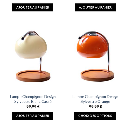
AJOUTER AU PANIER
AJOUTER AU PANIER
Lampe Champignon Design
Lampe Champignon Design
Sylvestre Blanc Cassé
Sylvestre Orange
99,99
€
99,99
€
AJOUTER AU PANIER
CHOIX DES OPTIONS
Ce