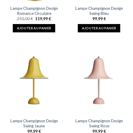
Lampe Champignon Design
Lampe Champignon Design
Romance Circulaire
Swing Bleu
Le
Le
240,00
€
119,99
€
99,99
€
prix
prix
initial
actuel
AJOUTER AU PANIER
AJOUTER AU PANIER
était :
est :
240,00 €.
119,99 €.
Lampe Champignon Design
Lampe Champignon Design
Swing Jaune
Swing Rose
99,99
€
99,99
€