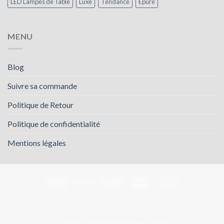
LED Lampes de Table
Luxe
Tendance
Épuré
MENU
Blog
Suivre sa commande
Politique de Retour
Politique de confidentialité
Mentions légales
BLOG
SUIVRE SA COMMANDE
POLITIQUE DE RETOUR
POLITIQUE DE CONFIDENTIALITÉ
MENTIONS LÉGALES
Copyright 2026 ©
Flatsome Theme