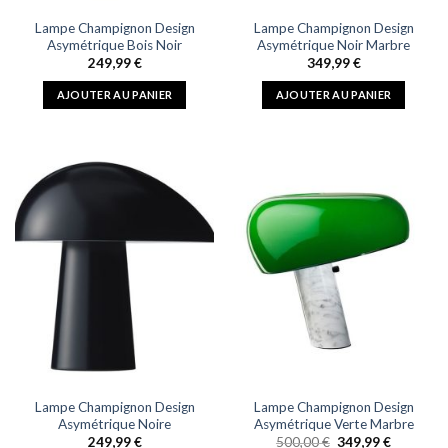
Lampe Champignon Design
Lampe Champignon Design
Asymétrique Bois Noir
Asymétrique Noir Marbre
249,99
€
349,99
€
AJOUTER AU PANIER
AJOUTER AU PANIER
Lampe Champignon Design
Lampe Champignon Design
Asymétrique Noire
Asymétrique Verte Marbre
Le
Le
249,99
€
500,00
€
349,99
€