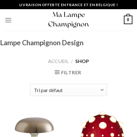
Passer
LIVRAISON OFFERTE EN FRANCE ET EN BELGIQUE !
au
contenu
0
Lampe Champignon Design
ACCUEIL
/
SHOP
FILTRER