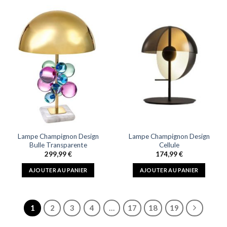
Lampe Champignon Design
Lampe Champignon Design
Bulle Transparente
Cellule
299,99
€
174,99
€
AJOUTER AU PANIER
AJOUTER AU PANIER
1
2
3
4
…
17
18
19