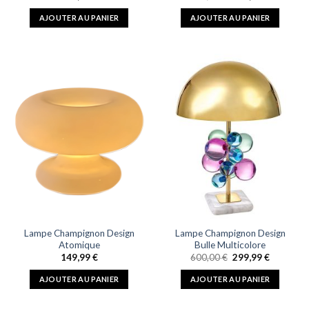
prix
prix
initial
actuel
AJOUTER AU PANIER
AJOUTER AU PANIER
était :
est :
500,00 €.
349,99 €.
Lampe Champignon Design
Lampe Champignon Design
Atomique
Bulle Multicolore
Le
Le
149,99
€
600,00
€
299,99
€
prix
prix
initial
actuel
AJOUTER AU PANIER
AJOUTER AU PANIER
était :
est :
600,00 €.
299,99 €.