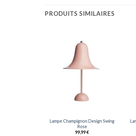
PRODUITS SIMILAIRES
non Vintage Halo
Lampe Champignon Design Swing
La
anche
Rose
,99
€
99,99
€