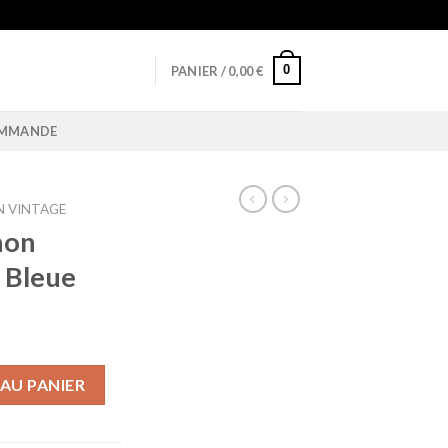
0
PANIER /
0,00
€
OMMANDE
 VINTAGE
non
 Bleue
n Design Nordique Bleue
AU PANIER