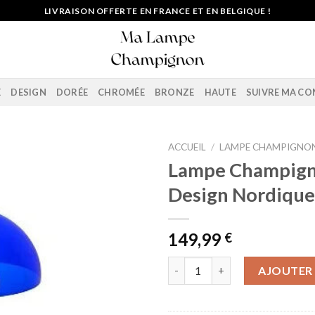
LIVRAISON OFFERTE EN FRANCE ET EN BELGIQUE !
E
DESIGN
DORÉE
CHROMÉE
BRONZE
HAUTE
SUIVRE MA C
ACCUEIL
/
LAMPE CHAMPIGNON
Lampe Champig
Design Nordique
149,99
€
quantité de Lampe Champigno
AJOUTER 