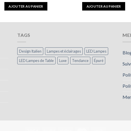
AJOUTER AU PANIER
AJOUTER AU PANIER
TAGS
ME
Design Italien
Lampes et éclairages
LED Lampes
Blo
LED Lampes de Table
Luxe
Tendance
Épuré
Sui
Poli
Poli
Men