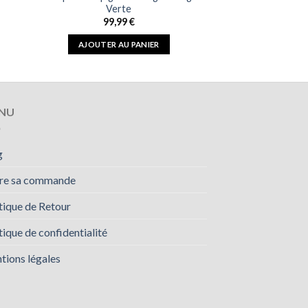
Verte
99,99
€
AJOUTER AU PANIER
NU
g
vre sa commande
tique de Retour
tique de confidentialité
tions légales