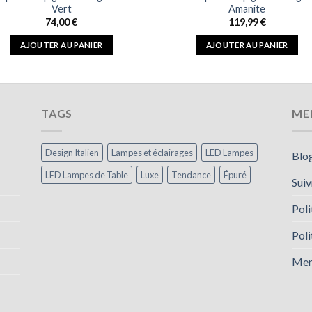
Vert
Amanite
74,00
€
119,99
€
AJOUTER AU PANIER
AJOUTER AU PANIER
TAGS
ME
Design Italien
Lampes et éclairages
LED Lampes
Blo
LED Lampes de Table
Luxe
Tendance
Épuré
Sui
Poli
Poli
Men