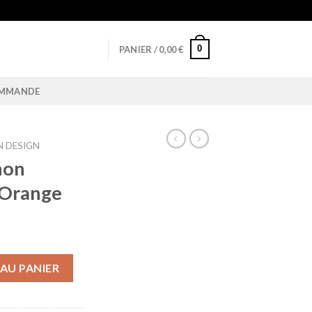
0
PANIER /
0,00
€
OMMANDE
 DESIGN
non
 Orange
n Design Chapeau Orange
AU PANIER