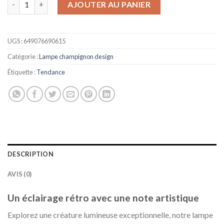
initial
actuel
AJOUTER AU PANIER
était :
est :
500,00 €.
349,99 €.
UGS :
649076690615
Catégorie :
Lampe champignon design
Étiquette :
Tendance
DESCRIPTION
AVIS (0)
Un éclairage rétro avec une note artistique
Explorez une créature lumineuse exceptionnelle, notre lampe