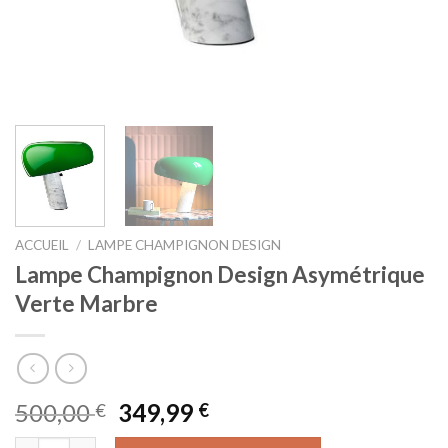
ACCUEIL
/
LAMPE CHAMPIGNON DESIGN
Lampe Champignon Design Asymétrique
Verte Marbre
Le
Le
500,00
349,99
€
€
prix
prix
quantité de Lampe Champignon Design Asymétrique Verte Mar