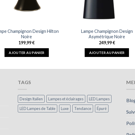
mpe Champignon Design Hilton
Lampe Champignon Design
Noire
Asymétrique Noire
199,99
€
249,99
€
AJOUTER AU PANIER
AJOUTER AU PANIER
TAGS
ME
Design Italien
Lampes et éclairages
LED Lampes
Blo
LED Lampes de Table
Luxe
Tendance
Épuré
Sui
Poli
Poli