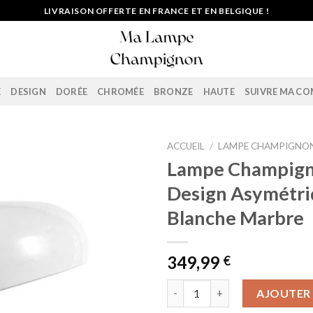
LIVRAISON OFFERTE EN FRANCE ET EN BELGIQUE !
E
DESIGN
DORÉE
CHROMÉE
BRONZE
HAUTE
SUIVRE MA C
ACCUEIL
/
LAMPE CHAMPIGNON
Lampe Champig
Design Asymétr
Blanche Marbre
349,99
€
quantité de Lampe Champigno
AJOUTER 