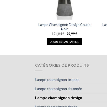
pignon Design
Lampe Champignon Design Coupe
La
 Colonne
Noir
Le
Le
,99
€
174,84
€
99,99
€
prix
prix
initial
actuel
 AU PANIER
AJOUTER AU PANIER
était :
est :
174,84 €.
99,99 €.
CATÉGORIES DE PRODUITS
Lampe champignon bronze
Lampe champignon chromée
Lampe champignon design
Lampe champignon dorée