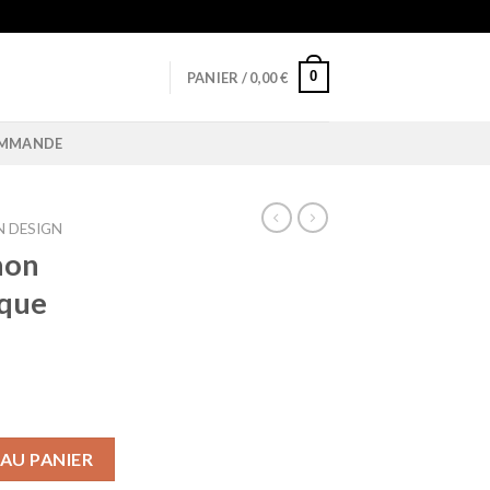
0
PANIER /
0,00
€
OMMANDE
 DESIGN
non
ique
n Design Asymétrique Blanche Marbre
AU PANIER