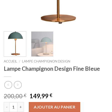
ACCUEIL
/
LAMPE CHAMPIGNON DESIGN
Lampe Champignon Design Fine Bleue
Le
Le
200,00
149,99
€
€
prix
prix
quantité de Lampe Champignon Design Fine Bleue
initial
actuel
AJOUTER AU PANIER